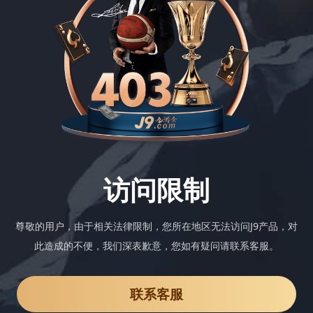
访问限制
尊敬的用户，由于相关法律限制，您所在地区无法访问J9产品，对
此造成的不便，我们深表歉意，您如有疑问请联系客服。
联系客服