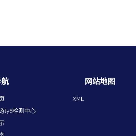
导航
网站地图
页
XML
游ty8检测中心
示
态