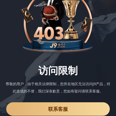
访问限制
尊敬的用户，由于相关法律限制，您所在地区无法访问J9产品，对
此造成的不便，我们深表歉意，您如有疑问请联系客服。
联系客服